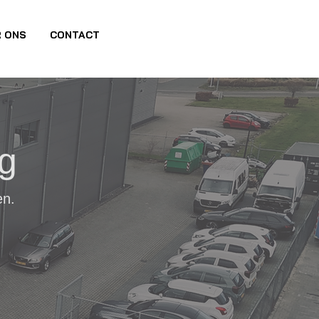
 ONS
CONTACT
g
en.