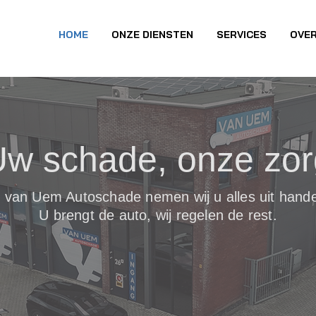
HOME
ONZE DIENSTEN
SERVICES
OVER
w schade, onze zor
j van Uem A
utoschade nemen wij u alles uit hand
U brengt de auto, wij regelen de rest.