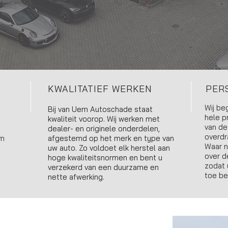
KWALITATIEF WERKEN
PER
Wij be
Bij van Uem Autoschade staat
hele p
kwaliteit voorop. Wij werken met
van de
dealer- en originele onderdelen,
overdr
am
afgestemd op het merk en type van
Waar n
uw auto. Zo voldoet elk herstel aan
over d
hoge kwaliteitsnormen en bent u
zodat 
verzekerd van een duurzame en
toe be
nette afwerking.